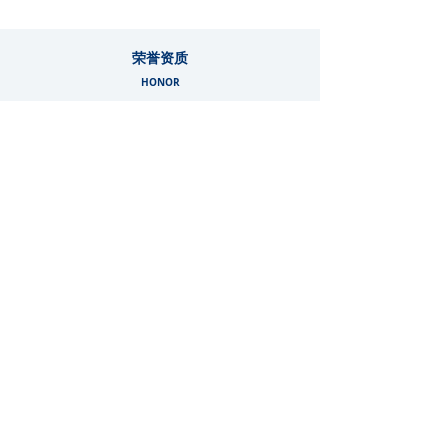
荣誉资质
HONOR
高新技术企业证书
中国智慧城市推荐品牌
检验中心报告
上一页
1
/
1
下一页